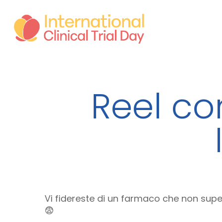
Skip
to
main
content
Reel co
Vi fidereste di un farmaco che non supera
😨​