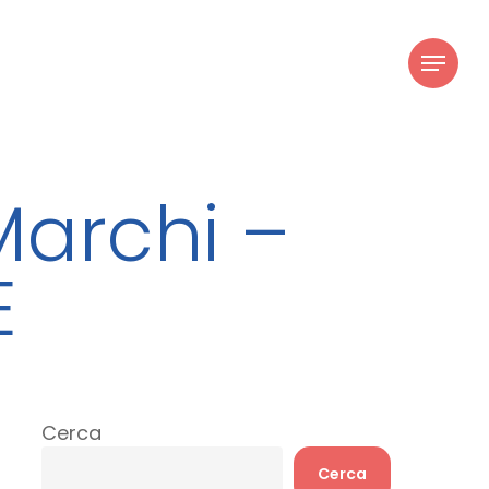
youtube
instagram
Menu
Marchi –
E
Cerca
Cerca