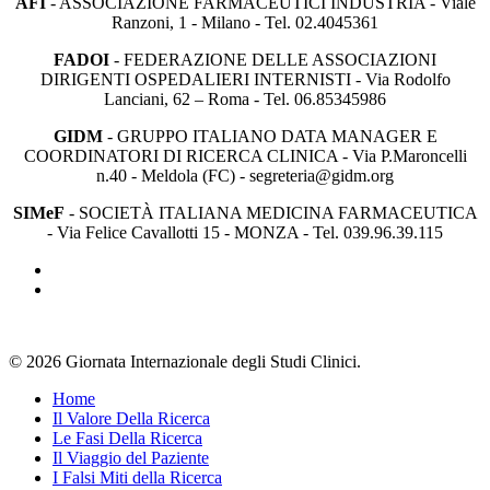
AFI
- ASSOCIAZIONE FARMACEUTICI INDUSTRIA - Viale
Ranzoni, 1 - Milano - Tel. 02.4045361
FADOI
- FEDERAZIONE DELLE ASSOCIAZIONI
DIRIGENTI OSPEDALIERI INTERNISTI - Via Rodolfo
Lanciani, 62 – Roma - Tel. 06.85345986
GIDM
- GRUPPO ITALIANO DATA MANAGER E
COORDINATORI DI RICERCA CLINICA - Via P.Maroncelli
n.40 - Meldola (FC) - segreteria@gidm.org
SIMeF
- SOCIETÀ ITALIANA MEDICINA FARMACEUTICA
- Via Felice Cavallotti 15 - MONZA - Tel. 039.96.39.115
youtube
instagram
© 2026 Giornata Internazionale degli Studi Clinici.
Close
Home
Menu
Il Valore Della Ricerca
Le Fasi Della Ricerca
Il Viaggio del Paziente
I Falsi Miti della Ricerca