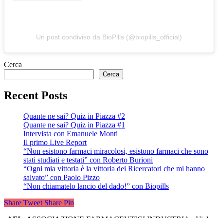
Un post condiviso da BioPills (@biopills_official)
Cerca
Cerca
Recent Posts
Quante ne sai? Quiz in Piazza #2
Quante ne sai? Quiz in Piazza #1
Intervista con Emanuele Monti
Il primo Live Report
“Non esistono farmaci miracolosi, esistono farmaci che sono
stati studiati e testati” con Roberto Burioni
“Ogni mia vittoria è la vittoria dei Ricercatori che mi hanno
salvato” con Paolo Pizzo
“Non chiamatelo lancio del dado!” con Biopills
Share
Tweet
Share
Pin