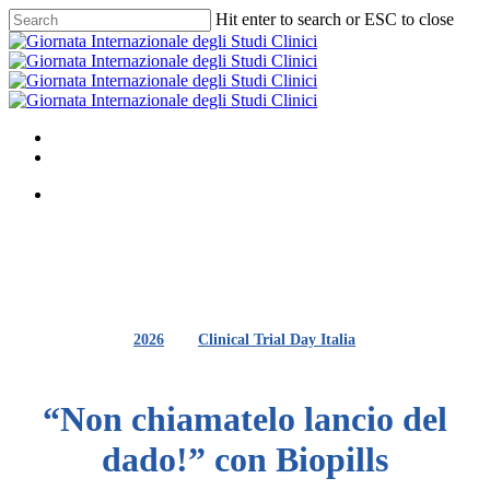
Skip
Hit enter to search or ESC to close
to
Close
main
Search
content
Menu
youtube
instagram
Menu
2026
Clinical Trial Day Italia
“Non chiamatelo lancio del
dado!” con Biopills