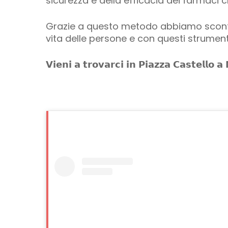
sicurezza e della efficacia dei farmaci c
Grazie a questo metodo abbiamo sconfit
vita delle persone e con questi strument
𝗩𝗶𝗲𝗻𝗶 𝗮 𝘁𝗿𝗼𝘃𝗮𝗿𝗰𝗶 𝗶𝗻 𝗣𝗶𝗮𝘇𝘇𝗮 𝗖𝗮𝘀𝘁𝗲𝗹𝗹𝗼 𝗮 