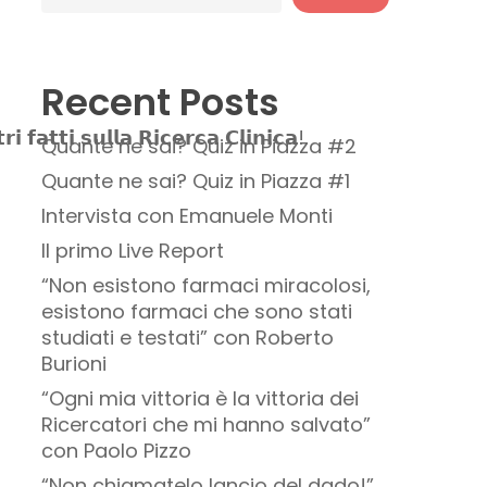
Recent Posts
𝗶 𝗳𝗮𝘁𝘁𝗶 𝘀𝘂𝗹𝗹𝗮 𝗥𝗶𝗰𝗲𝗿𝗰𝗮 𝗖𝗹𝗶𝗻𝗶𝗰𝗮!
Quante ne sai? Quiz in Piazza #2
Quante ne sai? Quiz in Piazza #1
Intervista con Emanuele Monti
Il primo Live Report
“Non esistono farmaci miracolosi,
esistono farmaci che sono stati
studiati e testati” con Roberto
Burioni
“Ogni mia vittoria è la vittoria dei
Ricercatori che mi hanno salvato”
con Paolo Pizzo
“Non chiamatelo lancio del dado!”