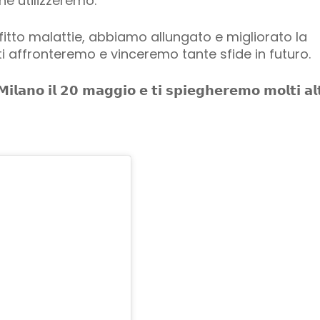
he utilizzeremo.
to malattie, abbiamo allungato e migliorato la
i affronteremo e vinceremo tante sfide in futuro.
𝗠𝗶𝗹𝗮𝗻𝗼 𝗶𝗹 𝟮𝟬 𝗺𝗮𝗴𝗴𝗶𝗼 𝗲 𝘁𝗶 𝘀𝗽𝗶𝗲𝗴𝗵𝗲𝗿𝗲𝗺𝗼 𝗺𝗼𝗹𝘁𝗶 𝗮𝗹𝘁𝗿