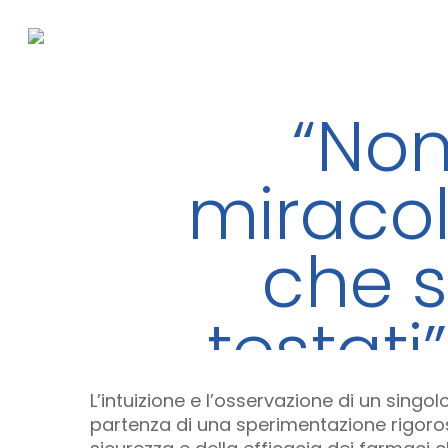
Skip
to
main
content
“Non
miracol
che s
testati
L’intuizione e l’osservazione di un singol
partenza di una sperimentazione rigoros