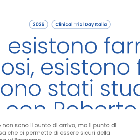
2026
Clinical Trial Day Italia
 esistono fa
osi, esistono
ono stati stud
” con Roberto
o non sono il punto di arrivo, ma il punto di
a che ci permette di essere sicuri della