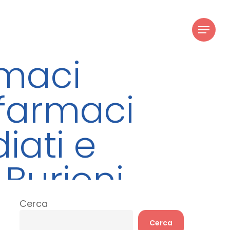
youtube
instagram
Menu
rmaci
 farmaci
iati e
 Burioni
Cerca
Cerca