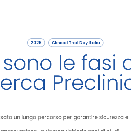
2025
Clinical Trial Day Italia
 sono le fasi 
cerca Preclini
ato un lungo percorso per garantire sicurezza e