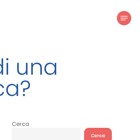
youtube
instagram
Menu
di una
ca?
Cerca
Cerca