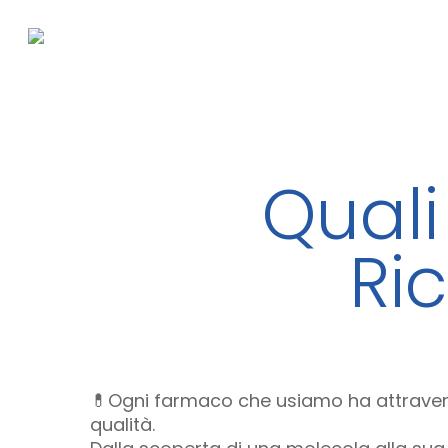
Skip
to
main
content
Quali
Ri
💊Ogni farmaco che usiamo ha attravers
qualità.