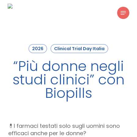
Skip
Menu
to
main
content
2026
Clinical Trial Day Italia
“Più donne negli
studi clinici” con
Biopills
💊I farmaci testati solo sugli uomini sono
efficaci anche per le donne?