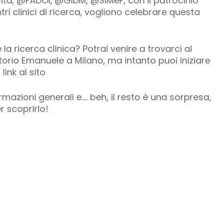
ita, @FADOI, @GIDM, @SIMeF, con il patrocinio
entri clinici di ricerca, vogliono celebrare questa
 la ricerca clinica? Potrai venire a trovarci al
torio Emanuele a Milano, ma intanto puoi iniziare
link al sito
rmazioni generali e…. beh, il resto è una sorpresa,
r scoprirlo!