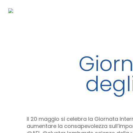
Skip
to
main
content
Giorn
degli
Il 20 maggio si celebra la Giornata Intern
aumentare la consapevolezza sull’import